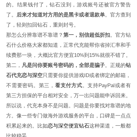
的。结果钱付了，钻石没到，游戏账号还被官方警告
了。
后来才知道对方用的是黑卡或者退款单
。官方查到
了，轻则扣回钻石，重则封号。
那怎么分辨靠谱不靠谱？
第一，别信超低折扣
。官方钻
石什么价格大家都知道，正常代充能帮你省掉汇率和手
续费那一块，大概比官方便宜10%到15%就很不错了。
第二，
凡是问你要账号密码的，全部是骗子
。正规的
钻
石代充恋与深空
只需要你提供游戏ID或者绑定的邮箱，
不需要密码。第三，
看支付方式
。支持PayPal或者有
第三方担保的平台相对安全，万一出问题能申诉回来。
所以说，代充本身不是问题。问题是你要找对靠谱的地
方。像一些专门做海外游戏服务的平台，口碑是一点点
积累起来的。比如
恋与深空便宜钻石
这种渠道，一般都
比较稳妥。