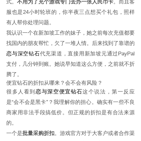
式。
不用为了充个游戏专门去办一张人民币卡
。而且客
服也是24小时轮班的，你半夜三点想买个礼包，照样
有人帮你处理问题。
我认识一个在新加坡工作的妹子，她之前每次充值都要
找国内的朋友帮忙，欠了一堆人情。后来找到了靠谱的
恋与深空钻石
代充渠道，直接用新加坡元通过PayPal
支付，几分钟到账。她说早知道这么方便，之前就不折
腾了。
便宜钻石的折扣从哪来？会不会有风险？
很多人看到
恋与深空便宜钻石
这个说法，第一反应
是“会不会是黑卡”？我理解你的担心。确实有一些不良
商家用非法手段搞低价。但正规的折扣是有合法来源
的。
一个是
批量采购折扣
。游戏官方对于大客户或者合作渠