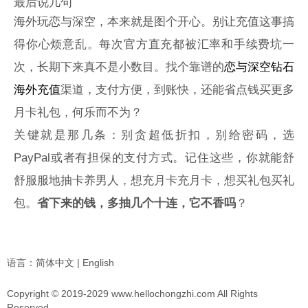
最后说几句
海外玩恋与深空，本来就是图个开心。别让充值这事搞
得你心烦意乱。每次官方直充都被汇率和手续费坑一
次，长期下来真不是小数目。找个靠谱的
恋与深空钻石
海外充值
渠道，支付方便，到账快，还能省点钱买更多
月卡礼包，何乐而不为？
关键就是那几条：别贪超低折扣，别给密码，选
PayPal或者有担保的支付方式。记住这些，你就能舒
舒服服地抽卡养男人，想充月卡充月卡，想买礼包买礼
包。
省下来的钱，多抽几个十连，它不香吗
？
语言：
简体中文
|
English
Copyright © 2019-2029 www.hellochongzhi.com All Rights
Reserved