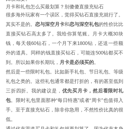
月卡和礼包怎么买最划算？别傻傻直接充钻石
很多海外玩家有一个误区，觉得买钻石直接充就行了。
其实不是的。
恋与深空月卡
和
恋与深空礼包
的性价比比
直接买钻石高太多了。我给你算笔账。月卡大概30块
钱，每天领60钻石，一个月下来1800钻，还送一些额
外的道具。同样的钱直接买钻石，可能连500钻都买不
到。所以如果你长期玩，
月卡是必须买的
。
然后是一些限时礼包。比如新手礼包、节日礼包、等级
礼包之类的。这些礼包通常都是打折的，有的甚至低到
三折四折。我的建议是，
优先买月卡，然后看限时礼
包
。限时礼包里面那种“每日特惠”或者“周卡”也值得入
手。至于直接充钻石，除非你急用，不然性价比真的很
低。
通过代充渠道买月卡和礼包就更划算了。因为代充本身