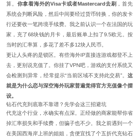
算。
你拿着海外的Visa卡或者Mastercard去刷
，首先
系统会判断风险，然后中间要经过货币转换，你的发卡
行还要收一笔跨境手续费。我之前认识一个在法国的玩
家，充了68块钱的月卡，最后账单上扣了9.5欧元。按
当时的汇率算，多花了差不多12块人民币。
更让人头疼的是锁区。有些海外IP直接连游戏都登不上
去，更别说充值了。你挂了VPN吧，游戏的支付系统又
会检测到异常，经常提示“当前区域不支持此交易”。
这
就是为什么
恋与深空海外
玩家普遍觉得官方充值像个摆
设。
钻石代充到底靠不靠谱？先学会这三招避坑
代充这个行业，水确实有点深。正经做的商家能帮你省
掉汇率损失和手续费，但骗子也不少。我之前遇到一个
在美国西海岸上班的姐姐，贪便宜找了个五折代充钻石